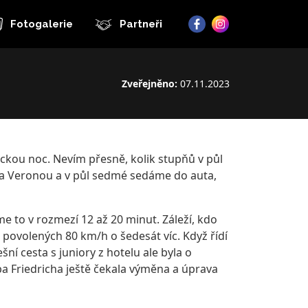
Fotogalerie
Partneři
Zveřejněno:
07.11.2023
pickou noc. Nevím přesně, kolik stupňů v půl
dra Veronou a v půl sedmé sedáme do auta,
me to v rozmezí 12 až 20 minut. Záleží, kdo
e povolených 80 km/h o šedesát víc. Když řídí
ní cesta s juniory z hotelu ale byla o
oba Friedricha ještě čekala výměna a úprava