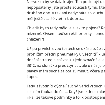
Nervozita by se dala krájet. Ten pocit, být 
nepopsatelný. Jste prostě součástí týmu, kte
druhého dne. A tak ani nedýcháte a v duchu 
měl ještě cca 20 vteřin k dobru…
Chladit by to tedy mělo, ale jak to pojede? 
mizerně. Ovšem, teď se řešili priority – pn
chlazení?!
Už po prvních dvou testech se ukázalo, že 
prohlížím přední pneumatiky u všech tří kluk
dnešní strategie zní vcelku jednoznačně a jas
38°C, na sluníčku přes čtyřicet, ale u nás j
plavky mám suché za cca 15 minut. Včera jsem
kapes.
Tedy, závodníci dýchají suchý, vařící vzduch.
si s ním foukat do úst… Když jsme dnes mluv
říkal, že takové podmínky a tolik odstoupení