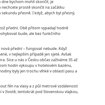
ho dne bychom mohli skončit, je
 a nechcete prostě skončit na začátku
a sekundu přesně. I když, abych byl přesný,
natož přední. Obě přitom vypadají hodně
 pohybovat bude, ale bez funkčního
n nová přední – fungovat nebude. Když
ené, v nejlepším případě jen sjeté. Avšak
čera. Sice u nás v Česku občas zažíváme 35 až
r v osm hodin vykoupu v hotelovém bazénu,
odiny byly jen trochu vlhké v oblasti pasu a
pnout fén na vlasy a z půl metrové vzdálenosti
 v životě, tentokrát pod Slovenskou vlajkou,