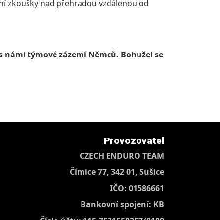
stní zkoušky nad přehradou vzdálenou od
el s námi týmové zázemí Němců. Bohužel se
Provozovatel
CZECH ENDURO TEAM
Čímice 77, 342 01, Sušice
IČO: 01586661
Bankovní spojení: KB