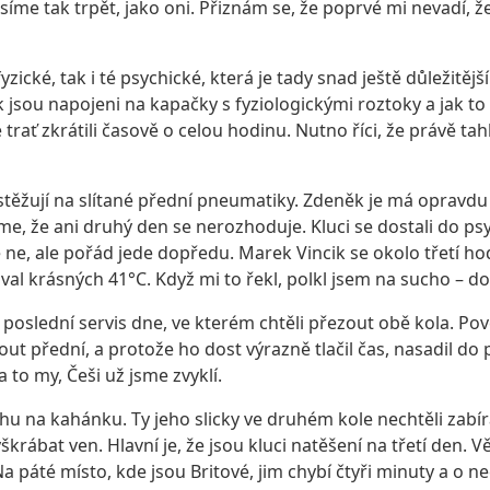
musíme tak trpět, jako oni. Přiznám se, že poprvé mi nevadí, 
yzické, tak i té psychické, která je tady snad ještě důležitější
ak jsou napojeni na kapačky s fyziologickými roztoky a jak 
 trať zkrátili časově o celou hodinu. Nutno říci, že právě t
 stěžují na slítané přední pneumatiky. Zdeněk je má opravdu 
íme, že ani druhý den se nerozhoduje. Kluci se dostali do p
ne, ale pořád jede dopředu. Marek Vincik se okolo třetí h
al krásných 41°C. Když mi to řekl, polkl jsem na sucho – do
 ně poslední servis dne, ve kterém chtěli přezout obě kola. Po
ut přední, a protože ho dost výrazně tlačil čas, nasadil do p
 to my, Češi už jsme zvyklí.
hu na kahánku. Ty jeho slicky ve druhém kole nechtěli zabí
rábat ven. Hlavní je, že jsou kluci natěšení na třetí den. 
a páté místo, kde jsou Britové, jim chybí čtyři minuty a o n