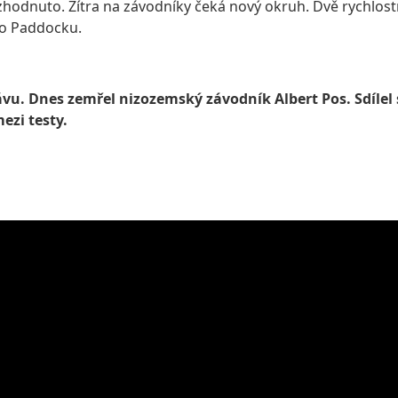
ozhodnuto. Zítra na závodníky čeká nový okruh. Dvě rychlo
ko Paddocku.
právu. Dnes zemřel nizozemský závodník Albert Pos. Sdíl
ezi testy.