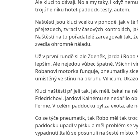
Ale kluci to dávají. No a my taky, i když ne
trojúhelníku hotel-paddock-testy, autem.
Naštěstí jsou kluci vcelku v pohodě, jak v té f
přejezdech, zvrací v časových kontrolách, j
Naštěstí na to pořadatelé zareagovali tak, že
zvedla ohromně náladu.
Už v první rundě si ale Zdeněk, Jarda i Robo
lepším. Ale nejedou vůbec špatně. Všichni v
Robanovi motorka funguje, pneumatiky sice 
umístěný ve stínu na okruhu Villicum. Ukazov
Kluci naštěstí přijeli tak, jak měli, čekal na
Friedrichovi. Jardovi Kalnému se nedařilo obo
Ferme. V celém paddocku byl za exota, ale na
Co se týče pneumatik, tak Robo měl tak troc
paddocku upadl v písku a měl problém se vyšk
vypadnutí Italů se posunuli na šesté místo. N