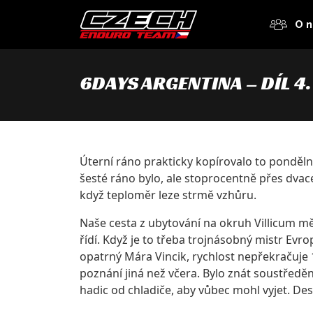
O n
6Days Argentina – Díl 4.
Úterní ráno prakticky kopírovalo to pondělní
šesté ráno bylo, ale stoprocentně přes dvac
když teploměr leze strmě vzhůru.
Naše cesta z ubytování na okruh Villicum měř
řídí. Když je to třeba trojnásobný mistr Evro
opatrný Mára Vincik, rychlost nepřekračuje 12
poznání jiná než včera. Bylo znát soustředěn
hadic od chladiče, aby vůbec mohl vyjet. De