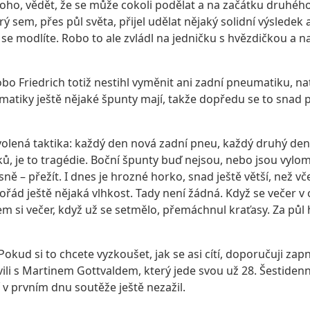
u toho, vědět, že se může cokoli podělat a na začátku druhé
rý sem, přes půl světa, přijel udělat nějaký solidní výsledek
se modlíte. Robo to ale zvládl na jedničku s hvězdičkou a n
Robo Friedrich totiž nestihl vyměnit ani zadní pneumatiku, 
eumatiky ještě nějaké špunty mají, takže dopředu se to snad
zvolená taktika: každý den nová zadní pneu, každý druhý de
ů, je to tragédie. Boční špunty buď nejsou, nebo jsou vylom
ně – přežít. I dnes je hrozné horko, snad ještě větší, než v
e pořád ještě nějaká vlhkost. Tady není žádná. Když se veče
 si večer, když už se setmělo, přemáchnul kraťasy. Za půl h
 Pokud si to chcete vyzkoušet, jak se asi cítí, doporučuji za
ili s Martinem Gottvaldem, který jede svou už 28. Šestidenní
 v prvním dnu soutěže ještě nezažil.