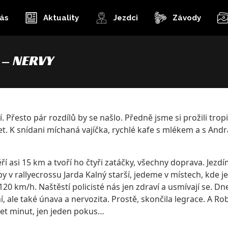
ás
Aktuality
Jezdci
Závody
 – Nervy
. Přesto pár rozdílů by se našlo. Předně jsme si prožili tro
et. K snídani míchaná vajíčka, rychlé kafe s mlékem a s An
í asi 15 km a tvoří ho čtyři zatáčky, všechny doprava. Jezdí
py v rallyecrossu Jarda Kalný starší, jedeme v místech, kde j
0 km/h. Naštěstí policisté nás jen zdraví a usmívají se. Dneš
í, ale také únava a nervozita. Prostě, skončila legrace. A R
set minut, jen jeden pokus…