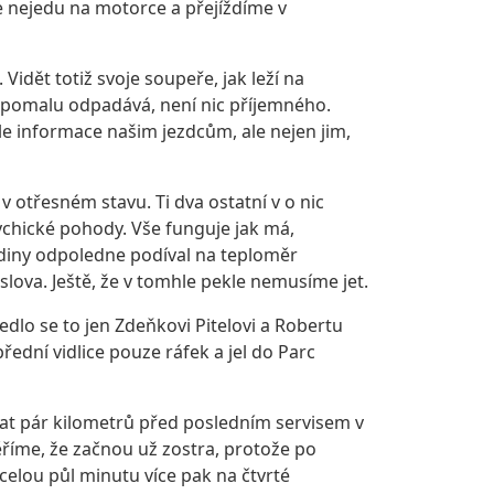
že nejedu na motorce a přejíždíme v
. Vidět totiž svoje soupeře, jak leží na
to pomalu odpadává, není nic příjemného.
ahle informace našim jezdcům, ale nejen jim,
v otřesném stavu. Ti dva ostatní v o nic
sychické pohody. Vše funguje jak má,
odiny odpoledne podíval na teploměr
slova. Ještě, že v tomhle pekle nemusíme jet.
vedlo se to jen Zdeňkovi Pitelovi a Robertu
řední vidlice pouze ráfek a jel do Parc
rat pár kilometrů před posledním servisem v
Věříme, že začnou už zostra, protože po
ecelou půl minutu více pak na čtvrté