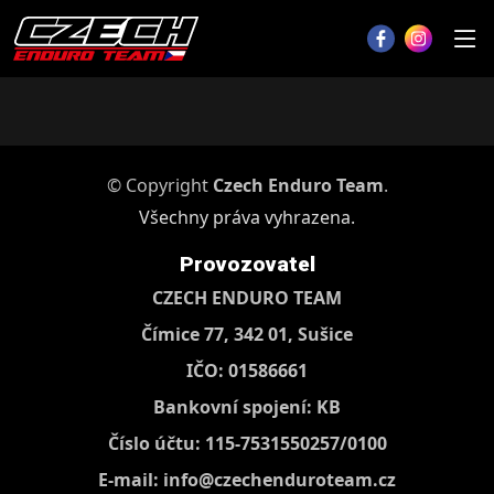
© Copyright
Czech Enduro Team
.
Všechny práva vyhrazena.
Provozovatel
CZECH ENDURO TEAM
Čímice 77, 342 01, Sušice
IČO: 01586661
Bankovní spojení: KB
Číslo účtu: 115-7531550257/0100
E-mail:
info@czechenduroteam.cz